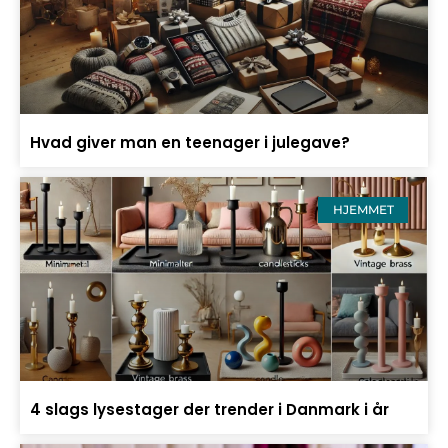
Hvad giver man en teenager i julegave?
HJEMMET
4 slags lysestager der trender i Danmark i år